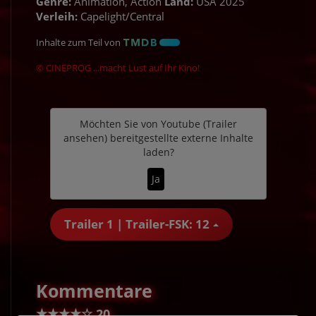
Genre:
Animation, Action
Land:
USA 2025
Verleih:
Capelight/Central
Inhalte zum Teil von
© CINEPROG ...macht Lust auf Ihr Kino!
Möchten Sie von
Youtube (Trailer
ansehen)
bereitgestellte externe Inhalte
laden?
Ja
Trailer 1 | Trailer-FSK: 12
Kommentare
★
★
★
★
☆
20