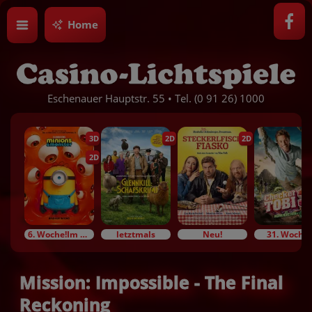
Home
Eschenauer Hauptstr. 55 • Tel. (0 91 26) 1000
3D
2D
2D
2D
6. Woche!Im Bundesstart
letztmals
Neu!
31. Woche!
Mission: Impossible - The Final
Reckoning