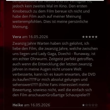
beispielsweise auf Netflix und co. verfügbar ist,
jedoch kein zweites Mal im Kino. Den ersten
Kinobesuch zu dem Film bereue ich nicht und
habe den Film auch auf meiner Meinung
weiterempfohlen. Dies ist meine persönliche
Meinung.
Vera
am 16.05.2026
★
★
★
★
★
Zwanzig Jahre Warten haben sich gelohnt, ich
liebe den Film, die zwanzig Jahre, welche zwischen
uns liegen und Lady Gaga, Doechii - Runaway, ist
ein echter Ohrwurm. Zeitgeist perfekt getroffen,
auch wenn die Entwicklung der letzten zwanzig
Jahren in meine Augen nicht unsere Welt
verbesserte, kann ich es kaum erwarten, die DVD
zu kaufen????Für mich absolut gelungen und
sehenswert???? (Echte Fans interessiert meine
Bewertung, sowieso nicht, weil die einfach sich
den Film anschauenGroßartige Schauspieler??
Heike
am 16.05.2026
★
☆
☆
☆
☆