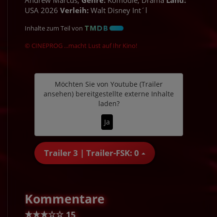
Andrew Marcus;
Genre:
Komödie, Drama
Land:
USA 2026
Verleih:
Walt Disney Int´l
Inhalte zum Teil von
© CINEPROG ...macht Lust auf Ihr Kino!
Möchten Sie von
Youtube (Trailer
ansehen)
bereitgestellte externe Inhalte
laden?
Ja
Trailer 3 | Trailer-FSK: 0
Kommentare
★
★
★
☆
☆
15