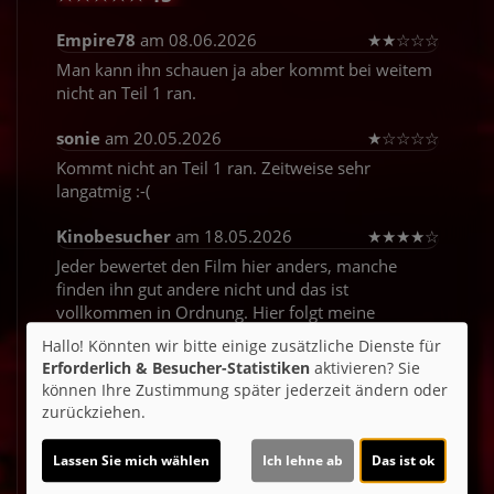
Empire78
am 08.06.2026
★
★
☆
☆
☆
Man kann ihn schauen ja aber kommt bei weitem
nicht an Teil 1 ran.
sonie
am 20.05.2026
★
☆
☆
☆
☆
Kommt nicht an Teil 1 ran. Zeitweise sehr
langatmig :-(
Kinobesucher
am 18.05.2026
★
★
★
★
☆
Jeder bewertet den Film hier anders, manche
finden ihn gut andere nicht und das ist
vollkommen in Ordnung. Hier folgt meine
Meinung. Ich persönlich fande Teil 1 besser. Ich
Hallo! Könnten wir bitte einige zusätzliche Dienste für
fande es schön, dass es wieder die selben
Erforderlich & Besucher-Statistiken
aktivieren? Sie
Schauspieler waren und zum Thema Mode
können Ihre Zustimmung später jederzeit ändern oder
enthalten ich mich da ich nicht der Modeexperte
zurückziehen.
bin und von Trends und co keine Ahnung habe
(was mich persönlich nicht stört). Ich würde den
Lassen Sie mich wählen
Ich lehne ab
Das ist ok
Film mir nochmal ansehen, wenn er