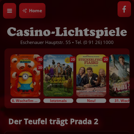
Home
Eschenauer Hauptstr. 55 • Tel. (0 91 26) 1000
3D
2D
2D
2D
6. Woche!Im Bundesstart
letztmals
Neu!
31. Woche!
Der Teufel trägt Prada 2