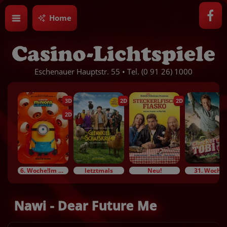
Home
Eschenauer Hauptstr. 55 • Tel. (0 91 26) 1000
3D
2D
2D
2D
6. Woche!Im Bundesstart
letztmals
Neu!
31. Woche!
Nawi - Dear Future Me