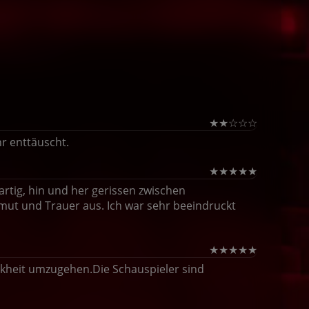
★
★
☆
☆
☆
r enttäuscht.
★
★
★
★
★
artig, hin und her gerissen zwischen
ut und Trauer aus. Ich war sehr beeindruckt
★
★
★
★
★
ankheit umzugehen.Die Schauspieler sind