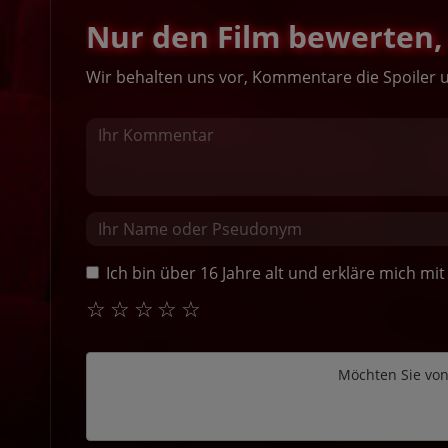
Nur den Film bewerten, 
Wir behalten uns vor, Kommentare die Spoiler 
Ich bin über 16 Jahre alt und erkläre mich m
☆
☆
☆
☆
☆
Möchten Sie vo