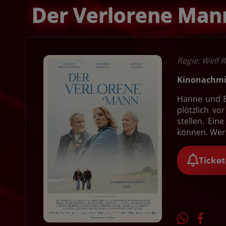
Der Verlorene Man
Regie: Welf 
Kinonachmit
Hanne und Be
plötzlich v
stellen. Ein
können. Wer
Ticke