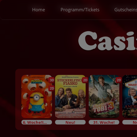
Home
Programm/Tickets
Gutschein
3D
2D
2D
2D
6. Woche!Im Bundesstart
Neu!
31. Woche!
N