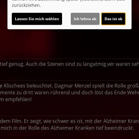
zurückziehen.
Lassen Sie mich wählen
Ich lehne ab
Das ist ok
tief genug. Auch die Szenen sind zu langatmig.wir waren seh
e Klischees beleuchtet. Dagmar Menzel spielt die Rolle groß
ente zu dritt waren rührend und doch löst das Ende Wehm
em empfehlen!
dem Film. Er zeigt, wie schwer es ist, mit der Alzheimer Kr
 mich in der Rolle des Alzheimer Kranken tief beeindruckt.