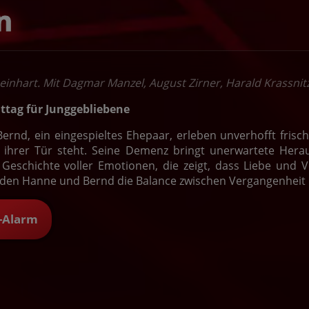
n
Reinhart. Mit Dagmar Manzel, August Zirner, Harald Krassnit
tag für Junggebliebene
rnd, ein eingespieltes Ehepaar, erleben unverhofft frisc
or ihrer Tür steht. Seine Demenz bringt unerwartete Hera
e Geschichte voller Emotionen, die zeigt, dass Liebe und
den Hanne und Bernd die Balance zwischen Vergangenheit
t-Alarm