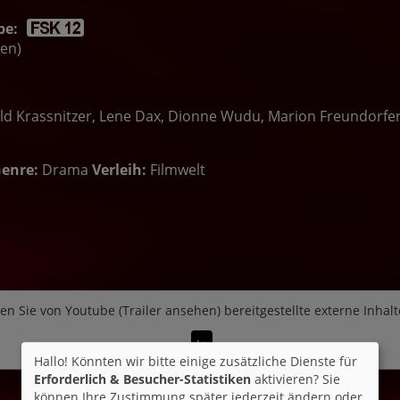
be:
ten)
d Krassnitzer, Lene Dax, Dionne Wudu, Marion Freundorfer, 
enre:
Drama
Verleih:
Filmwelt
en Sie von
Youtube (Trailer ansehen)
bereitgestellte externe Inhalt
Ja
Hallo! Könnten wir bitte einige zusätzliche Dienste für
Erforderlich & Besucher-Statistiken
aktivieren? Sie
können Ihre Zustimmung später jederzeit ändern oder