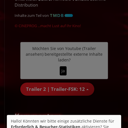
Distribution
Inhalte zum Teil von
© CINEPROG ...macht Lust auf Ihr Kino!
Möchten Sie von
Youtube (Trailer
ansehen)
bereitgestellte externe Inhalte
laden?
Ja
Trailer 2 | Trailer-FSK: 12
Kommentare
Hallo! Könnten wir bitte einige zusätzliche Dienste für
★
★
★
★
☆
22
Erforderlich & Besucher-Statistiken
aktivieren? Sie