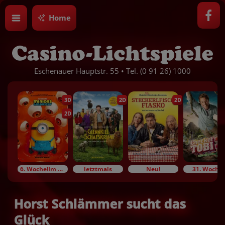
Home
Eschenauer Hauptstr. 55 • Tel. (0 91 26) 1000
3D
2D
2D
2D
6. Woche!Im Bundesstart
letztmals
Neu!
31. Woche!
Horst Schlämmer sucht das
Glück